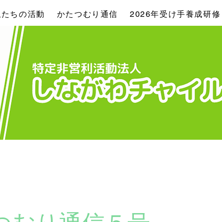
私たちの活動
かたつむり通信
2026年受け手養成研修
つむり通信５号